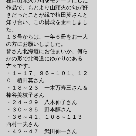
種田山頭火の句をモチーフにした
作品で、もとより山頭火の句が好
きだったことが縁で植田莫さんと
知り合い、この構成を企画しまし
た。
１８号からは、一年６冊をお一人
の方にお願いしました。
皆さん北海道にお住まいか、何ら
かの形で北海道にゆかりのある
方々です。
・１～１７、９６～１０１、１２
０ 植田莫さん
・１８～２３ 一木万寿三さん＆
榛谷美枝子さん
・２４～２９ 八木伸子さん
・３０～３５ 野本醇さん
・３６～４１、１０８～１１３
西村一夫さん
・４２～４７ 武田伸一さん