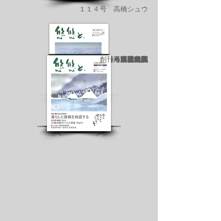
１１４号 高橋シュウ
６０号 木田金次郎
１０８号 西村一夫
１０２号高橋シュウ
１８号 一木万寿三
５４号 繁野三郎
２４号 八木伸子
７８号 笹山峻弘
４８号 徳丸滋
１００号 植田莫
７２号 澤田豊二
４２号 武田伸一
６６号 笹山峻弘
３６号 西村一夫
９０号 上田茂
３０号 野本醇
８４号 徳丸滋
９６号 植田莫
創刊号 植田莫
８号 植田莫