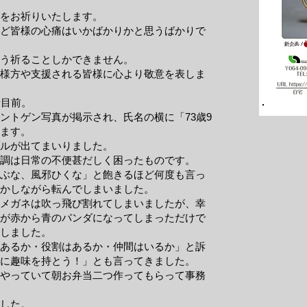
をお祈りいたします。
ど皆様の心痛はいかばかりかと思うばかりで
う祈ることしかできません。
様方や支援される皆様に心より敬意を表しま
者目前。
ントゲン写真が掲示され、氏名の横に「73歳9
ます。
ブルが出てまいりました。
調は日常の不便甚だしく困ったものです。
ぶな、風邪ひくな」と飽きるほど何度も言っ
かしながら転んでしまいました。
メガネは吹っ飛び割れてしまいましたが、幸
が赤から青のパンダになってしまっただけで
しました。
あるか・役割はあるか・仲間はいるか」と訴
に趣味を持とう！」とも言ってきました。
やっていて朝お弁当二つ作ってもらって事務
ました。