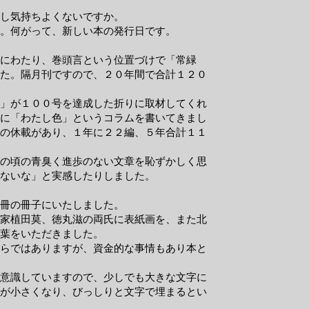
し気持ちよくないですか。
。​何がって、新しい本の発行日です。
にわたり、巻頭言という位置づけで「常緑
た。隔月刊ですので、２０年間で合計１２０
」が１００号を達成した折りに取材してくれ
に「わたし色」というコラムを書いてきまし
の休載があり、１年に２２編、５年合計１１
の頃の青臭く進歩のない文章を恥ずかしく思
ないな」と実感したりしました。
冊の冊子にいたしました。
家植田莫、徳丸滋の両氏に表紙画を、また北
葉をいただきました。
らではありますが、資金的な事情もあり本と
意識していますので、少しでも大きな文字に
が小さくなり、びっしりと文字で埋まるとい