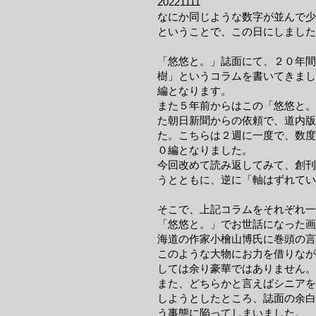
20221111
なにか同じような数字が並んで少
ということで、この日にしました
「悠悠と。」誌面にて、２０年間
樹」というコラムを書いてきまし
編となります。
また５年前からはこの「悠悠と。
た朝日新聞からの依頼で、道内版
た。こちらは２週に一度で、数度
０編となりました。
今回改めて読み返してみて、創刊
うとともに、逆に「軸はずれてい
そこで、上記コラムをそれぞれ一
「悠悠と。」でお世話になった画
海道の作家小檜山博氏に巻頭の言
このような大物にお力を借りなが
しては余り豪華ではありません。
また、どちらかと言えばシニアを
しようとしたところ、誌面の余白
う事態に陥ってしまいました。