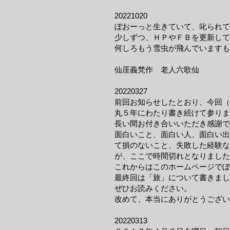
20221020
ぼおーっと生きていて、叱られ
少しずつ、ＨＰやＦＢを更新して
何しろもう雪虫が飛んでいますも
​仙厓義梵作 老人六歌仙
20220327
前回お知らせしたとおり、今回（
丸５年にわたり書き続けて参りま
長い間お付き合いいただき感謝
面白いこと、面白い人、面白い出
て損のないこと、失敗した経験な
が、ここで時間切れとなりました
これからはこのホームページでぼ
最終回は「旅」について書きまし
ぜひお読みください。
​改めて、本当にありがとうござ
20220313