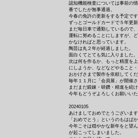
認知機能検査については事前の情
番でしたが無事通過。
今春の免許の更新をする予定です
ずっとゴールドカードで５年更新
まだ毎日車で通勤しているので、
運転に努めることにしますが、ど
かなければと思っています。
陶芸は丸２年が経過しました。
面白くてとても気に入りました。
次は何を作るか、もっと精度を上
にしようか、などなどやること・
​おかげさまで製作を依頼してく
毎年１１月に「会員展」が開催さ
まだまだ鍛錬・研鑽・精進を続け
今年もどうぞよろしくお願いいた
20240105
あけましておめでとうございます
「おめでとう」というのもはばか
今年こそは穏やかな新年をと望ん
が起こってしまいました。