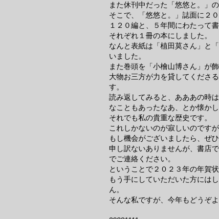
また休刊中だった「悠悠と。」の
そこで、「悠悠と。」誌面に２０
１２０編と、５年間にわたって書
それぞれ１冊の本にしました。
なんと表紙は「植田莫さん」と「
いました。
また巻頭を「小檜山博さん」が飾
大物お三方が力を貸してくださる
す。
読み返してみると、あああの時は
なこともあったなあ、とか懐かし
それでも私の貴重な歴史です。
これしかないのが寂しいのですが
もし機会がございましたら、ぜひ
申し訳ないありませんが、書店で
でご連絡ください。
ということで２０２３年の年賀
もう手にしていただいた方にはし
ん。
そんな私ですが、今年もどうぞよ