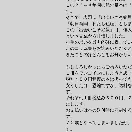
この２３～４年間の私の基本は「
す。
そこで、表題は「出会いこそ絶景
「朝日新聞 わたし色編」としま
この「出会いこそ絶景」は、俳人
という言葉から拝借しました。
小生の思いを最も的確に表してい
このコラム集をお読みいただくと
きたことのほとんどをお分かりい
もしよろしかったらご購入いただ
１冊をワンコインにしようと思っ
税別４５０円程度の本は扱っても
安くした分、恐縮ですが、送料を
す。
それぞれ１冊税込み５００円、２
たします。
お支払いは本の送付時に同封する
す。
７２歳となってしまいましたが、
す。