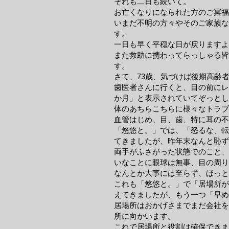
それも二日も続いて。
お亡くなりになられた方のご冥福
いまだ不明の方々やそのご家族な
す。
一日も早く平穏な日が戻りますよ
また救助に携わってらっしゃる皆
す。
さて、73歳、気づけば後期高齢
歯医者さんに行くと、目の前にレ
か月」と表示されていてぞっとし
体のあちらこちらに様々なトラ
血管はじめ、目、歯、特に耳の不
「悠悠と。」では、「怒るな、転
てきましたが、昨年末なんと恥ず
両手がふさがった状態でのこと、
いなことに眼球は無事、目の周り
なんとか大事には至らず、ほっと
これも「悠悠と。」で「居場所が
えてきましたが、もう一つ「早め
居場所はおかげさまでまだ会社を
所に向かいます。
​これで居場所と役割は確保でき